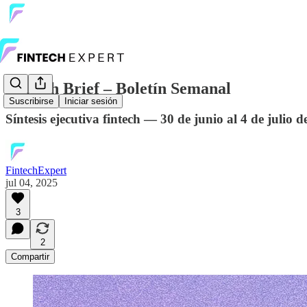
Fintech Brief – Boletín Semanal
Suscribirse
Iniciar sesión
Síntesis ejecutiva fintech — 30 de junio al 4 de julio 
FintechExpert
jul 04, 2025
3
2
Compartir