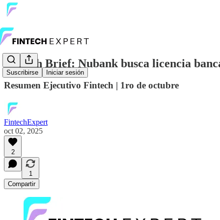
Fintech Brief: Nubank busca licencia banc
Suscribirse
Iniciar sesión
Resumen Ejecutivo Fintech | 1ro de octubre
FintechExpert
oct 02, 2025
2
1
Compartir