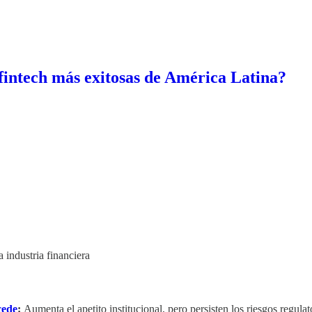
fintech más exitosas de América Latina?
 industria financiera
cede
:
Aumenta el apetito institucional, pero persisten los riesgos regulat