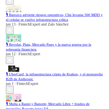
🎙️ Banxico advierte riesgos operativos, Clip levanta 500 MDD y
el celular se vuelve infraestructura crítica
jun 13
FintechExpert
and
Zalo Sánchez
•
🎙️ Revolut, Plata, Mercado Pago y la nueva guerra por la
soberanía financiera
jun 12
FintechExpert
•
🎙️ UberCard, la infraestructura cripto de Kraken, y el monopolio
B2B de Anthropic
jun 1
FintechExpert
•
🎙️ Multa a Rappi y Banorte; Mercado Libre + fondos de
inversión; Banorte lanza VA