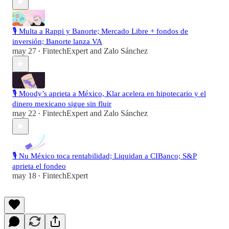
🎙️ Multa a Rappi y Banorte; Mercado Libre + fondos de
inversión; Banorte lanza VA
may 27
FintechExpert
and
Zalo Sánchez
•
🎙️ Moody’s aprieta a México, Klar acelera en hipotecario y el
dinero mexicano sigue sin fluir
may 22
FintechExpert
and
Zalo Sánchez
•
🎙️ Nu México toca rentabilidad; Liquidan a CIBanco; S&P
aprieta el fondeo
may 18
FintechExpert
•