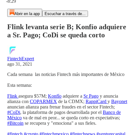
-8:29
Abrir en la app
Escuchar a través de...
Flink levanta serie B; Konfío adquiere
a Sr. Pago; CoDi se queda corto
FintechExpert
ago 31, 2021
Cada semana las noticias Fintech más importantes de México
Esta semana:
Flink
asegura $57M;
Konfío
adquiere a
Sr Pago
y anuncia
alianza con
COPARMEX
de la CDMX;
RappiCard
y
Bayonet
anuncian alianza para frenar fraudes en el sector Fintech;
#CoDi
, la plataforma de pagos desarrollada por el
Banco de
México
va de mal en peor... se queda corto en expectativas;
#Bitcoin
se recupera y "emociona" a sus fieles.
#fintech
#crypto
#fintechmexico
#fintechnews
#venturecapital