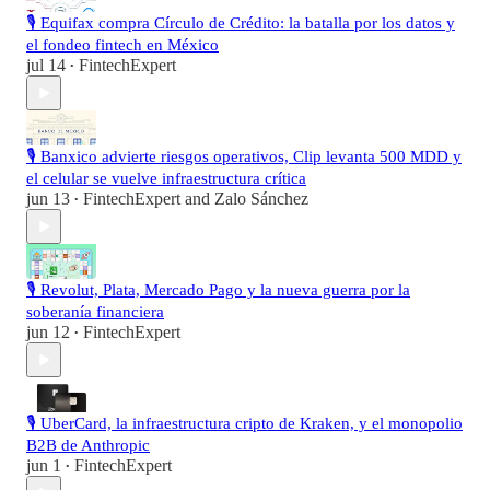
🎙️ Equifax compra Círculo de Crédito: la batalla por los datos y
el fondeo fintech en México
jul 14
FintechExpert
•
🎙️ Banxico advierte riesgos operativos, Clip levanta 500 MDD y
el celular se vuelve infraestructura crítica
jun 13
FintechExpert
and
Zalo Sánchez
•
🎙️ Revolut, Plata, Mercado Pago y la nueva guerra por la
soberanía financiera
jun 12
FintechExpert
•
🎙️ UberCard, la infraestructura cripto de Kraken, y el monopolio
B2B de Anthropic
jun 1
FintechExpert
•