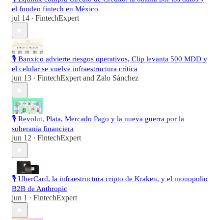
el fondeo fintech en México
jul 14
FintechExpert
•
🎙️ Banxico advierte riesgos operativos, Clip levanta 500 MDD y
el celular se vuelve infraestructura crítica
jun 13
FintechExpert
and
Zalo Sánchez
•
🎙️ Revolut, Plata, Mercado Pago y la nueva guerra por la
soberanía financiera
jun 12
FintechExpert
•
🎙️ UberCard, la infraestructura cripto de Kraken, y el monopolio
B2B de Anthropic
jun 1
FintechExpert
•