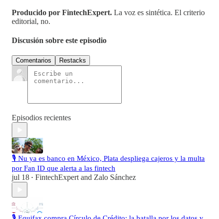
Producido por FintechExpert.
La voz es sintética. El criterio
editorial, no.
Discusión sobre este episodio
Comentarios
Restacks
Episodios recientes
🎙️ Nu ya es banco en México, Plata despliega cajeros y la multa
por Fan ID que alerta a las fintech
jul 18
FintechExpert
and
Zalo Sánchez
•
🎙️ Equifax compra Círculo de Crédito: la batalla por los datos y