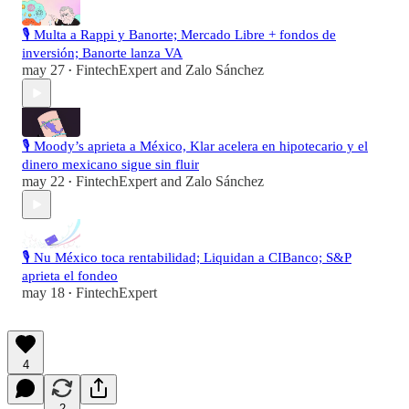
🎙️ Multa a Rappi y Banorte; Mercado Libre + fondos de
inversión; Banorte lanza VA
may 27
FintechExpert
and
Zalo Sánchez
•
🎙️ Moody’s aprieta a México, Klar acelera en hipotecario y el
dinero mexicano sigue sin fluir
may 22
FintechExpert
and
Zalo Sánchez
•
🎙️ Nu México toca rentabilidad; Liquidan a CIBanco; S&P
aprieta el fondeo
may 18
FintechExpert
•
4
2