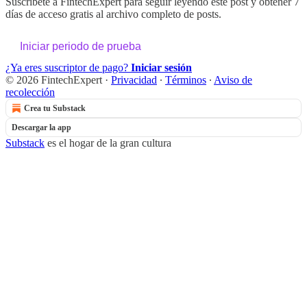
Suscríbete a
FintechExpert
para seguir leyendo este post y obtener 7
días de acceso gratis al archivo completo de posts.
Iniciar periodo de prueba
¿Ya eres suscriptor de pago?
Iniciar sesión
© 2026 FintechExpert
·
Privacidad
∙
Términos
∙
Aviso de
recolección
Crea tu Substack
Descargar la app
Substack
es el hogar de la gran cultura