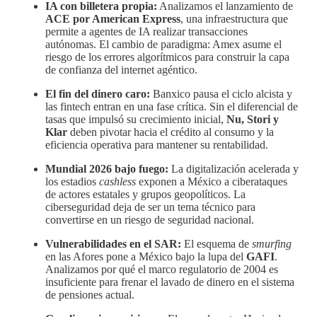
IA con billetera propia:
Analizamos el lanzamiento de
ACE por American Express
, una infraestructura que
permite a agentes de IA realizar transacciones
autónomas. El cambio de paradigma: Amex asume el
riesgo de los errores algorítmicos para construir la capa
de confianza del internet agéntico.
El fin del dinero caro:
Banxico pausa el ciclo alcista y
las fintech entran en una fase crítica. Sin el diferencial de
tasas que impulsó su crecimiento inicial,
Nu, Stori y
Klar
deben pivotar hacia el crédito al consumo y la
eficiencia operativa para mantener su rentabilidad.
Mundial 2026 bajo fuego:
La digitalización acelerada y
los estadios
cashless
exponen a México a ciberataques
de actores estatales y grupos geopolíticos. La
ciberseguridad deja de ser un tema técnico para
convertirse en un riesgo de seguridad nacional.
Vulnerabilidades en el SAR:
El esquema de
smurfing
en las Afores pone a México bajo la lupa del
GAFI
.
Analizamos por qué el marco regulatorio de 2004 es
insuficiente para frenar el lavado de dinero en el sistema
de pensiones actual.