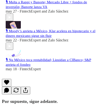
🎙️ Multa a Rappi y Banorte; Mercado Libre + fondos de
inversión; Banorte lanza VA
may 27
FintechExpert
and
Zalo Sánchez
•
🎙️ Moody’s aprieta a México, Klar acelera en hipotecario y el
dinero mexicano sigue sin fluir
may 22
FintechExpert
and
Zalo Sánchez
•
🎙️ Nu México toca rentabilidad; Liquidan a CIBanco; S&P
aprieta el fondeo
may 18
FintechExpert
•
Por supuesto, sigue adelante.