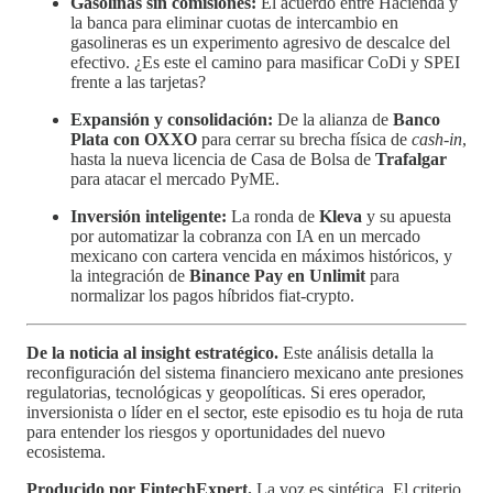
Gasolinas sin comisiones:
El acuerdo entre Hacienda y
la banca para eliminar cuotas de intercambio en
gasolineras es un experimento agresivo de descalce del
efectivo. ¿Es este el camino para masificar CoDi y SPEI
frente a las tarjetas?
Expansión y consolidación:
De la alianza de
Banco
Plata con OXXO
para cerrar su brecha física de
cash-in
,
hasta la nueva licencia de Casa de Bolsa de
Trafalgar
para atacar el mercado PyME.
Inversión inteligente:
La ronda de
Kleva
y su apuesta
por automatizar la cobranza con IA en un mercado
mexicano con cartera vencida en máximos históricos, y
la integración de
Binance Pay en Unlimit
para
normalizar los pagos híbridos fiat-crypto.
De la noticia al insight estratégico.
Este análisis detalla la
reconfiguración del sistema financiero mexicano ante presiones
regulatorias, tecnológicas y geopolíticas. Si eres operador,
inversionista o líder en el sector, este episodio es tu hoja de ruta
para entender los riesgos y oportunidades del nuevo
ecosistema.
Producido por FintechExpert.
La voz es sintética. El criterio