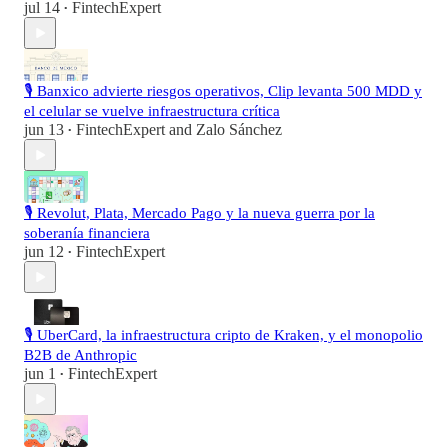
jul 14
FintechExpert
•
🎙️ Banxico advierte riesgos operativos, Clip levanta 500 MDD y
el celular se vuelve infraestructura crítica
jun 13
FintechExpert
and
Zalo Sánchez
•
🎙️ Revolut, Plata, Mercado Pago y la nueva guerra por la
soberanía financiera
jun 12
FintechExpert
•
🎙️ UberCard, la infraestructura cripto de Kraken, y el monopolio
B2B de Anthropic
jun 1
FintechExpert
•