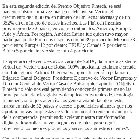
En esta segunda edición del Premio Objetivo Fintech, se está
haciendo historia una vez más en el Metaverso Vector: el
crecimiento de un 380% en número de FinTechs inscritas y de un
352% en el número de países inscritos. Las FinTech inscritas
provinieron de 32 países, en cuatro continentes: América, Europa,
Asia y África. Por región, América Latina fue quien tuvo mayor
participación de FinTechs inscritas con un 39 por ciento; México 33
por ciento; Europa 12 por ciento; EEUU y Canadá 7 por ciento;
África 5 por ciento; y Asia con un 4 por ciento.
La apertura del evento estuvo a cargo de SofIA, la primera asistente
virtual de Vector Casa de Bolsa, 100% mexicana, totalmente creada
con Inteligencia Artificial Generativa, quien le cedió la palabra a
Edgardo Cantú Delgado, Presidente Ejecutivo de Vector Empresas y
Director General de Vector Casa de Bolsa, quien apuntó: “Objetivo
Fintech no sólo nos está permitiendo conocer de primera mano las
principales tendencias globales de aplicaciones reales de tecnología
financiera, sino que, además, nos genera visibilidad de nuestra
marca en más de 32 países y acceso a potenciales alianzas que nos
aportan nuevas propuestas de valor que nos diferenciarán aún más
de la competencia, permitiendo acelerar nuestra transformación
digital y desarrollar nuevos negocios digitales, para seguir
ofreciendo los mejores productos y servicios a nuestros clientes”.
Cantú Delgado, también resaltó que “La celebración de la entrega