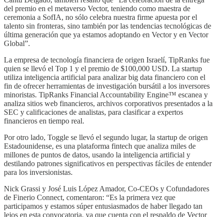
del premio en el metaverso Vector, teniendo como maestra de
ceremonia a SofIA, no sólo celebra nuestra firme apuesta por el
talento sin fronteras, sino también por las tendencias tecnológicas de
última generación que ya estamos adoptando en Vector y en Vector
Global”.
La empresa de tecnología financiera de origen Israelí, TipRanks fue
quien se llevó el Top 1 y el premio de $100,000 USD. La startup
utiliza inteligencia artificial para analizar big data financiero con el
fin de ofrecer herramientas de investigación bursátil a los inversores
minoristas. TipRanks Financial Accountability Engine™ escanea y
analiza sitios web financieros, archivos corporativos presentados a la
SEC y calificaciones de analistas, para clasificar a expertos
financieros en tiempo real.
Por otro lado, Toggle se llevó el segundo lugar, la startup de origen
Estadounidense, es una plataforma fintech que analiza miles de
millones de puntos de datos, usando la inteligencia artificial y
destilando patrones significativos en perspectivas fáciles de entender
para los inversionistas.
Nick Grassi y José Luis López Amador, Co-CEOs y Cofundadores
de Finerio Connect, comentaron: “Es la primera vez que
participamos y estamos súper entusiasmados de haber llegado tan
lejos en esta convocatoria, ya que cuenta con el respaldo de Vector