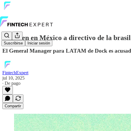
Detienen en México a directivo de la bras
Suscribirse
Iniciar sesión
El General Manager para LATAM de Dock es acusado p
FintechExpert
jul 10, 2025
∙ De pago
Compartir