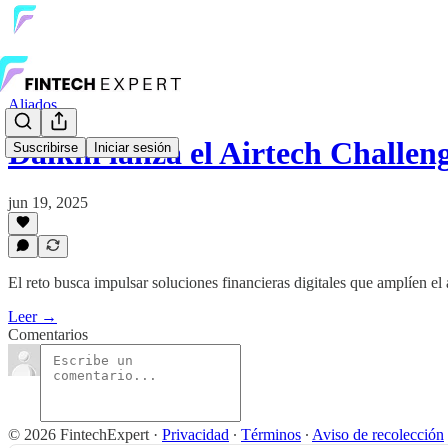
Aliados
Daikin lanza el Airtech Challe
Suscribirse
Iniciar sesión
jun 19, 2025
El reto busca impulsar soluciones financieras digitales que amplíen el
Leer →
Comentarios
© 2026 FintechExpert
·
Privacidad
∙
Términos
∙
Aviso de recolección