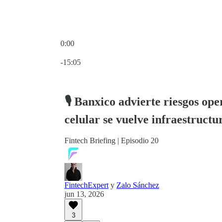
0:00
Hora actual: 0:00 / Tiempo total: -15:05
-15:05
🎙️ Banxico advierte riesgos op
celular se vuelve infraestructur
Fintech Briefing | Episodio 20
FintechExpert
y
Zalo Sánchez
jun 13, 2026
3