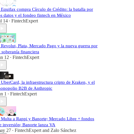
️ Equifax compra Círculo de Crédito: la batalla por
os datos y el fondeo fintech en México
ul 14
FintechExpert
•
️ Revolut, Plata, Mercado Pago y la nueva guerra por
a soberanía financiera
un 12
FintechExpert
•
️ UberCard, la infraestructura cripto de Kraken, y el
onopolio B2B de Anthropic
un 1
FintechExpert
•
️ Multa a Rappi y Banorte; Mercado Libre + fondos
e inversión; Banorte lanza VA
ay 27
FintechExpert
and
Zalo Sánchez
•