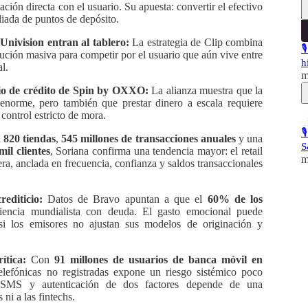
ción directa con el usuario. Su apuesta: convertir el efectivo
liada de puntos de depósito.
Univision entran al tablero:
La estrategia de Clip combina

tribución masiva para competir por el usuario que aún vive entre
h
l.
m
o de crédito de Spin by OXXO:
La alianza muestra que la
enorme, pero también que prestar dinero a escala requiere
control estricto de mora.

n
820 tiendas
,
545 millones de transacciones anuales
y una
S
mil clientes
, Soriana confirma una tendencia mayor: el retail
m
era, anclada en frecuencia, confianza y saldos transaccionales
editicio:
Datos de Bravo apuntan a que el
60% de los
iencia mundialista con deuda. El gasto emocional puede
 si los emisores no ajustan sus modelos de originación y
ítica:
Con
91 millones de usuarios de banca móvil en
telefónicas no registradas expone un riesgo sistémico poco
s, SMS y autenticación de dos factores depende de una
 ni a las fintechs.