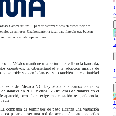

l
j
ocios.
Gamma utiliza IA para transformar ideas en presentaciones,
ionales en minutos. Una herramienta ideal para fintechs que buscan
erar ventas y escalar operaciones.

l
j
co de México mantiene una lectura de resiliencia bancaria,
sgos operativos, la ciberseguridad y la adopción masiva de

 ya no se mide solo en balances, sino también en continuidad
m
j
ontexto del México VC Day 2026, analizamos cómo las
s de dólares en 2025
y otros
525 millones de dólares en el
desapareció, pero ahora exige monetización real, eficiencia,
trable.

d
La compañía de terminales de pago alcanza una valuación
m
usca pasar de ser una red de aceptación para pequeños