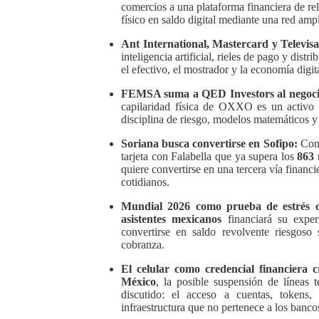
comercios a una plataforma financiera de rela
físico en saldo digital mediante una red amp
Ant International, Mastercard y Televisa
inteligencia artificial, rieles de pago y dis
el efectivo, el mostrador y la economía digita
FEMSA suma a QED Investors al negoci
capilaridad física de OXXO es un activo 
disciplina de riesgo, modelos matemáticos y 
Soriana busca convertirse en Sofipo:
Co
tarjeta con Falabella que ya supera los
863 
quiere convertirse en una tercera vía financi
cotidianos.
Mundial 2026 como prueba de estrés cr
asistentes mexicanos
financiará su exper
convertirse en saldo revolvente riesgoso
cobranza.
El celular como credencial financiera cr
México
, la posible suspensión de líneas 
discutido: el acceso a cuentas, token
infraestructura que no pertenece a los bancos