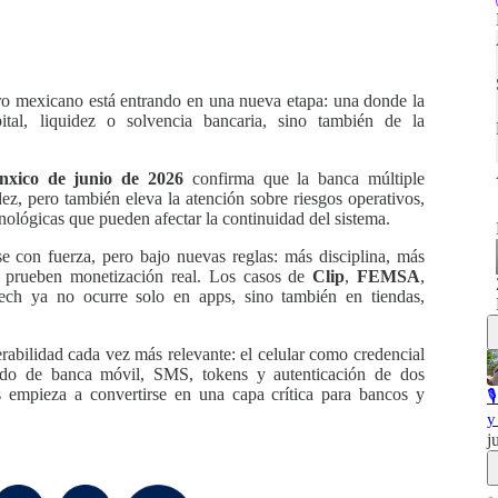
ro mexicano está entrando en una nueva etapa: una donde la
tal, liquidez o solvencia bancaria, sino también de la
nxico de junio de 2026
confirma que la banca múltiple
dez, pero también eleva la atención sobre riesgos operativos,
nológicas que pueden afectar la continuidad del sistema.
se con fuerza, pero bajo nuevas reglas: más disciplina, más
 prueben monetización real. Los casos de
Clip
,
FEMSA
,
tech ya no ocurre solo en apps, sino también en tiendas,
abilidad cada vez más relevante: el celular como credencial
endo de banca móvil, SMS, tokens y autenticación de dos
es empieza a convertirse en una capa crítica para bancos y

y
j