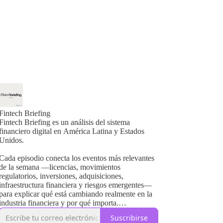
Fintech Briefing
Fintech Briefing es un análisis del sistema
financiero digital en América Latina y Estados
Unidos.
Cada episodio conecta los eventos más relevantes
de la semana —licencias, movimientos
regulatorios, inversiones, adquisiciones,
infraestructura financiera y riesgos emergentes—
para explicar qué está cambiando realmente en la
industria financiera y por qué importa.
Suscribirse
No es un noticiero ni un podcast de opinión. Es un