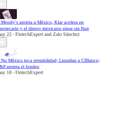
️ Moody’s aprieta a México, Klar acelera en
ipotecario y el dinero mexicano sigue sin fluir
ay 22
FintechExpert
and
Zalo Sánchez
•
️ Nu México toca rentabilidad; Liquidan a CIBanco;
&P aprieta el fondeo
ay 18
FintechExpert
•