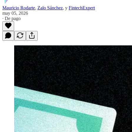
Mauricio Rodarte
,
Zalo Sánchez
, y
FintechExpert
may 05, 2026
∙ De pago