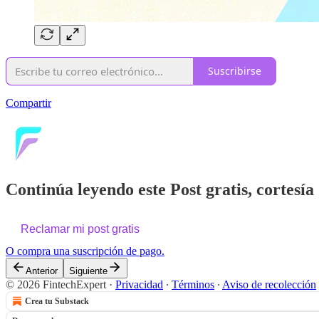
Suscribirse
Compartir
Continúa leyendo este Post gratis, cortesía
Reclamar mi post gratis
O compra una suscripción de pago.
Anterior
Siguiente
© 2026 FintechExpert
·
Privacidad
∙
Términos
∙
Aviso de recolección
Crea tu Substack