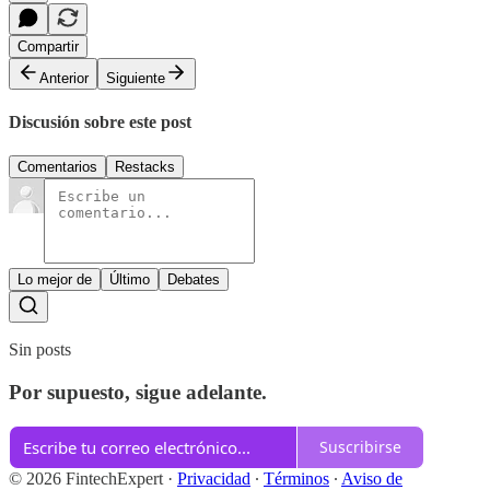
Compartir
Anterior
Siguiente
Discusión sobre este post
Comentarios
Restacks
Lo mejor de
Último
Debates
Sin posts
Por supuesto, sigue adelante.
Suscribirse
© 2026 FintechExpert
·
Privacidad
∙
Términos
∙
Aviso de