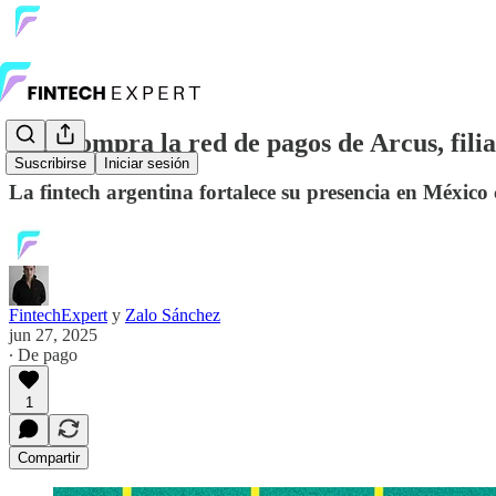
Tapi compra la red de pagos de Arcus, fili
Suscribirse
Iniciar sesión
La fintech argentina fortalece su presencia en México
FintechExpert
y
Zalo Sánchez
jun 27, 2025
∙ De pago
1
Compartir