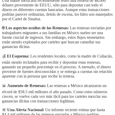
Una madre mexicana recientemente retiró una remesa de $8,000
dólares proveniente de EEUU, sólo para depositar casi todo el
dinero en diferentes cuentas bancarias. Aunque estas transacciones
podrían parecer ordinarias, detrás de escena, los hilos son manejados
por el Cartel de Sinaloa.
🌐
Los aspectos ocultos de las Remesas:
Las remesas enviadas por
trabajadores migrantes a sus familias en México suelen ser una
fuente crucial de ingresos. Sin embargo, estos flujos monetarios
están siendo explotados por carteles que buscan camuflar sus
ganancias ilícitas.
💰
El Esquema:
Los residentes locales, como la madre de Culiacán,
están siendo reclutados para recibir y depositar estas remesas,
ganando un pequeño porcentaje en el proceso. A menudo, el dinero
proviene de fuentes desconocidas y se entrega a cuentas sin relación
aparente con la persona que recibe la remesa.
📊
Aumento de Remesas:
Las remesas a México alcanzaron un
récord de $58.5 mil millones el año pasado. Como estos números
crecen, se vuelve cada vez más fácil para los carteles mezclar sus
ganancias ilícitas con transacciones legítimas.
🚨
Una Alerta Nacional:
Un informe reciente estima que hasta
$4.4 mil millones de las remesas enviadas a México podrían