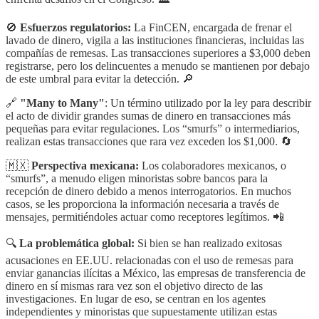
🚫
Esfuerzos regulatorios:
La FinCEN, encargada de frenar el
lavado de dinero, vigila a las instituciones financieras, incluidas las
compañías de remesas. Las transacciones superiores a $3,000 deben
registrarse, pero los delincuentes a menudo se mantienen por debajo
de este umbral para evitar la detección. 🔎
🔗
"Many to Many"
: Un término utilizado por la ley para describir
el acto de dividir grandes sumas de dinero en transacciones más
pequeñas para evitar regulaciones. Los “smurfs” o intermediarios,
realizan estas transacciones que rara vez exceden los $1,000. 🔄
🇲🇽
Perspectiva mexicana:
Los colaboradores mexicanos, o
“smurfs”, a menudo eligen minoristas sobre bancos para la
recepción de dinero debido a menos interrogatorios. En muchos
casos, se les proporciona la información necesaria a través de
mensajes, permitiéndoles actuar como receptores legítimos. 📲
🔍
La problemática global:
Si bien se han realizado exitosas
acusaciones en EE.UU. relacionadas con el uso de remesas para
enviar ganancias ilícitas a México, las empresas de transferencia de
dinero en sí mismas rara vez son el objetivo directo de las
investigaciones. En lugar de eso, se centran en los agentes
independientes y minoristas que supuestamente utilizan estas