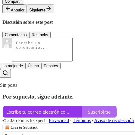
Compartir
Anterior
Siguiente
Discusión sobre este post
Comentarios
Restacks
Lo mejor de
Último
Debates
Sin posts
Por supuesto, sigue adelante.
Suscribirse
© 2026 FintechExpert
·
Privacidad
∙
Términos
∙
Aviso de recolección
Crea tu Substack