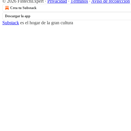
© 2026 FintechExpert
·
Privacidad
∙
Términos
∙
Aviso de recolección
Crea tu Substack
Descargar la app
Substack
es el hogar de la gran cultura