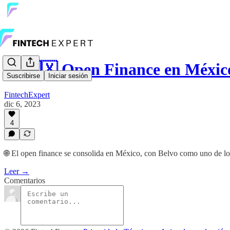
🚀 🇲🇽 Open Finance en Méxi
Suscribirse
Iniciar sesión
FintechExpert
dic 6, 2023
4
🌐 El open finance se consolida en México, con Belvo como uno de los 
Leer →
Comentarios