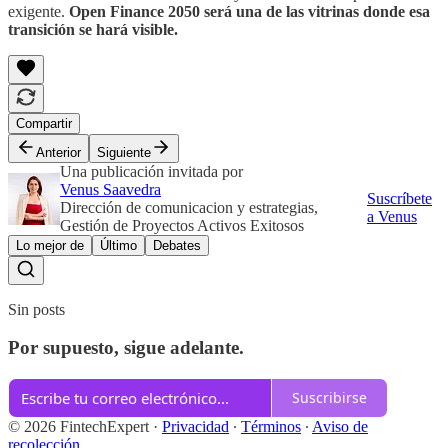
exigente.
Open Finance 2050 será una de las vitrinas donde esa
transición se hará visible.
Compartir
Anterior
Siguiente
Una publicación invitada por
Venus Saavedra
Suscríbete
Dirección de comunicacion y estrategias,
a Venus
Gestión de Proyectos Activos Exitosos
Lo mejor de
Último
Debates
Sin posts
Por supuesto, sigue adelante.
Suscribirse
© 2026 FintechExpert
·
Privacidad
∙
Términos
∙
Aviso de
recolección