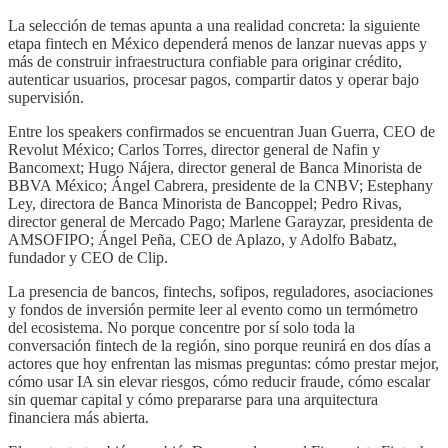
La selección de temas apunta a una realidad concreta: la siguiente
etapa fintech en México dependerá menos de lanzar nuevas apps y
más de construir infraestructura confiable para originar crédito,
autenticar usuarios, procesar pagos, compartir datos y operar bajo
supervisión.
Entre los speakers confirmados se encuentran Juan Guerra, CEO de
Revolut México; Carlos Torres, director general de Nafin y
Bancomext; Hugo Nájera, director general de Banca Minorista de
BBVA México; Ángel Cabrera, presidente de la CNBV; Estephany
Ley, directora de Banca Minorista de Bancoppel; Pedro Rivas,
director general de Mercado Pago; Marlene Garayzar, presidenta de
AMSOFIPO; Ángel Peña, CEO de Aplazo, y Adolfo Babatz,
fundador y CEO de Clip.
La presencia de bancos, fintechs, sofipos, reguladores, asociaciones
y fondos de inversión permite leer al evento como un termómetro
del ecosistema. No porque concentre por sí solo toda la
conversación fintech de la región, sino porque reunirá en dos días a
actores que hoy enfrentan las mismas preguntas: cómo prestar mejor,
cómo usar IA sin elevar riesgos, cómo reducir fraude, cómo escalar
sin quemar capital y cómo prepararse para una arquitectura
financiera más abierta.