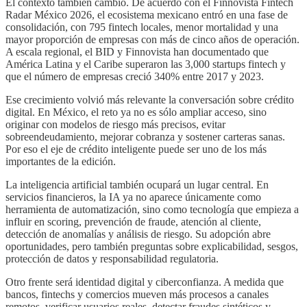
El contexto también cambió. De acuerdo con el Finnovista Fintech
Radar México 2026, el ecosistema mexicano entró en una fase de
consolidación, con 795 fintech locales, menor mortalidad y una
mayor proporción de empresas con más de cinco años de operación.
A escala regional, el BID y Finnovista han documentado que
América Latina y el Caribe superaron las 3,000 startups fintech y
que el número de empresas creció 340% entre 2017 y 2023.
Ese crecimiento volvió más relevante la conversación sobre crédito
digital. En México, el reto ya no es sólo ampliar acceso, sino
originar con modelos de riesgo más precisos, evitar
sobreendeudamiento, mejorar cobranza y sostener carteras sanas.
Por eso el eje de crédito inteligente puede ser uno de los más
importantes de la edición.
La inteligencia artificial también ocupará un lugar central. En
servicios financieros, la IA ya no aparece únicamente como
herramienta de automatización, sino como tecnología que empieza a
influir en scoring, prevención de fraude, atención al cliente,
detección de anomalías y análisis de riesgo. Su adopción abre
oportunidades, pero también preguntas sobre explicabilidad, sesgos,
protección de datos y responsabilidad regulatoria.
Otro frente será identidad digital y ciberconfianza. A medida que
bancos, fintechs y comercios mueven más procesos a canales
remotos, verificar usuarios reales, detectar fraudes sintéticos y