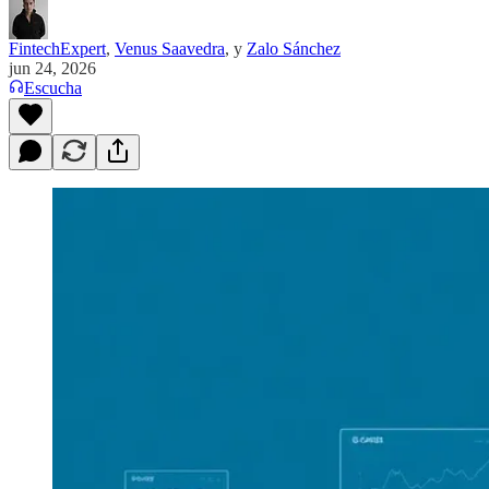
FintechExpert
,
Venus Saavedra
, y
Zalo Sánchez
jun 24, 2026
Escucha