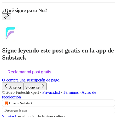
¿Qué sigue para Nu?
Sigue leyendo este post gratis en la app de
Substack
Reclamar mi post gratis
O compra una suscripción de pago.
Anterior
Siguiente
© 2026 FintechExpert
·
Privacidad
∙
Términos
∙
Aviso de
recolección
Crea tu Substack
Descargar la app
Substack
es el hogar de la gran cultura