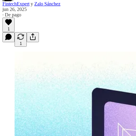
FintechExpert
y
Zalo Sánchez
jun 26, 2025
∙ De pago
1
1