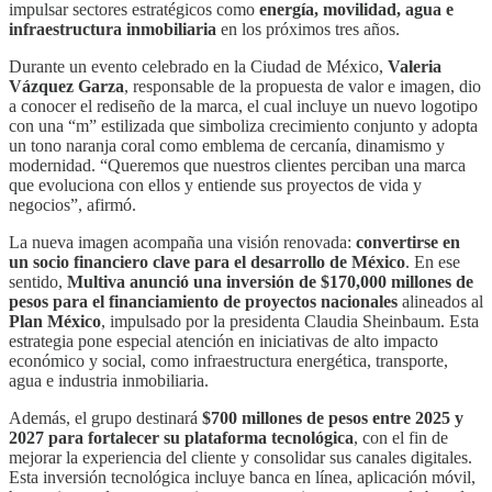
impulsar sectores estratégicos como
energía, movilidad, agua e
infraestructura inmobiliaria
en los próximos tres años.
Durante un evento celebrado en la Ciudad de México,
Valeria
Vázquez Garza
, responsable de la propuesta de valor e imagen, dio
a conocer el rediseño de la marca, el cual incluye un nuevo logotipo
con una “m” estilizada que simboliza crecimiento conjunto y adopta
un tono naranja coral como emblema de cercanía, dinamismo y
modernidad. “Queremos que nuestros clientes perciban una marca
que evoluciona con ellos y entiende sus proyectos de vida y
negocios”, afirmó.
La nueva imagen acompaña una visión renovada:
convertirse en
un socio financiero clave para el desarrollo de México
. En ese
sentido,
Multiva anunció una inversión de $170,000 millones de
pesos para el financiamiento de proyectos nacionales
alineados al
Plan México
, impulsado por la presidenta Claudia Sheinbaum. Esta
estrategia pone especial atención en iniciativas de alto impacto
económico y social, como infraestructura energética, transporte,
agua e industria inmobiliaria.
Además, el grupo destinará
$700 millones de pesos entre 2025 y
2027 para fortalecer su plataforma tecnológica
, con el fin de
mejorar la experiencia del cliente y consolidar sus canales digitales.
Esta inversión tecnológica incluye banca en línea, aplicación móvil,