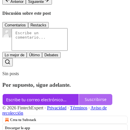
Anterior
Siguiente
Discusión sobre este post
Comentarios
Restacks
Lo mejor de
Último
Debates
Sin posts
Por supuesto, sigue adelante.
Suscribirse
© 2026 FintechExpert
·
Privacidad
∙
Términos
∙
Aviso de
recolección
Crea tu Substack
Descargar la app