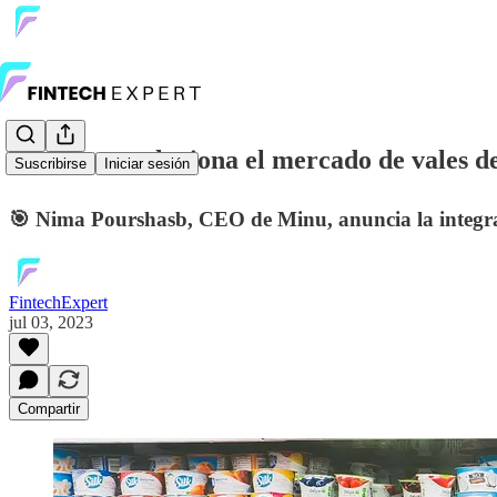
🚀Minu revoluciona el mercado de vales de
Suscribirse
Iniciar sesión
🎯 Nima Pourshasb, CEO de Minu, anuncia la integració
FintechExpert
jul 03, 2023
Compartir