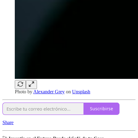
Photo by
Alexander Grey
on
Unsplash
Suscribirse
Share