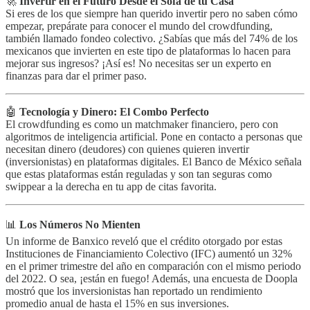
🚀
Invertir en el Futuro Desde el Sofá de tu Casa
Si eres de los que siempre han querido invertir pero no saben cómo
empezar, prepárate para conocer el mundo del crowdfunding,
también llamado fondeo colectivo. ¿Sabías que más del 74% de los
mexicanos que invierten en este tipo de plataformas lo hacen para
mejorar sus ingresos? ¡Así es! No necesitas ser un experto en
finanzas para dar el primer paso.
🤖
Tecnología y Dinero: El Combo Perfecto
El crowdfunding es como un matchmaker financiero, pero con
algoritmos de inteligencia artificial. Pone en contacto a personas que
necesitan dinero (deudores) con quienes quieren invertir
(inversionistas) en plataformas digitales. El Banco de México señala
que estas plataformas están reguladas y son tan seguras como
swippear a la derecha en tu app de citas favorita.
📊
Los Números No Mienten
Un informe de Banxico reveló que el crédito otorgado por estas
Instituciones de Financiamiento Colectivo (IFC) aumentó un 32%
en el primer trimestre del año en comparación con el mismo periodo
del 2022. O sea, ¡están en fuego! Además, una encuesta de Doopla
mostró que los inversionistas han reportado un rendimiento
promedio anual de hasta el 15% en sus inversiones.