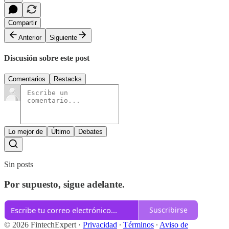
Compartir
Anterior
Siguiente
Discusión sobre este post
Comentarios
Restacks
Lo mejor de
Último
Debates
Sin posts
Por supuesto, sigue adelante.
Suscribirse
© 2026 FintechExpert
·
Privacidad
∙
Términos
∙
Aviso de