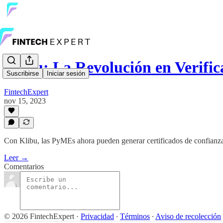
Klibu: La Revolución en Verifi
Suscribirse
Iniciar sesión
FintechExpert
nov 15, 2023
Con Klibu, las PyMEs ahora pueden generar certificados de confianza
Leer →
Comentarios
© 2026 FintechExpert
·
Privacidad
∙
Términos
∙
Aviso de recolección