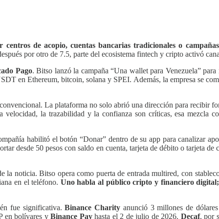
centros de acopio, cuentas bancarias tradicionales o campañas i
ués por otro de 7.5, parte del ecosistema fintech y cripto activó cana
ado Pago
. Bitso lanzó la campaña “Una wallet para Venezuela” para r
USDT en Ethereum, bitcoin, solana y SPEI. Además, la empresa se compro
 convencional. La plataforma no solo abrió una dirección para recibir f
elocidad, la trazabilidad y la confianza son críticas, esa mezcla conv
ompañía habilitó el botón “Donar” dentro de su app para canalizar
ortar desde 50 pesos con saldo en cuenta, tarjeta de débito o tarjeta de
l de la noticia. Bitso opera como puerta de entrada multired, con stabl
iana en el teléfono.
Uno habla al público cripto y financiero digit
én fue significativa.
Binance Charity
anunció 3 millones de dólares
P en bolívares y
Binance Pay
hasta el 2 de julio de 2026.
Decaf
, por 