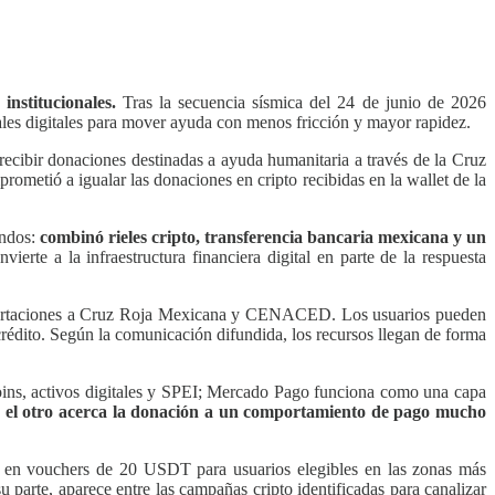
nstitucionales.
Tras la secuencia sísmica del 24 de junio de 2026
les digitales para mover ayuda con menos fricción y mayor rapidez.
ecibir donaciones destinadas a ayuda humanitaria a través de la Cruz
metió a igualar las donaciones en cripto recibidas en la wallet de la
ondos:
combinó rieles cripto, transferencia bancaria mexicana y un
ierte a la infraestructura financiera digital en parte de la respuesta
 aportaciones a Cruz Roja Mexicana y CENACED. Los usuarios pueden
 crédito. Según la comunicación difundida, los recursos llegan de forma
ecoins, activos digitales y SPEI; Mercado Pago funciona como una capa
al; el otro acerca la donación a un comportamiento de pago mucho
 en vouchers de 20 USDT para usuarios elegibles en las zonas más
su parte, aparece entre las campañas cripto identificadas para canalizar