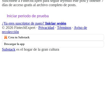
Suscríbete a
FintechExpert
para seguir leyendo este post y obtener 7
días de acceso gratis al archivo completo de posts.
Iniciar periodo de prueba
¿Ya eres suscriptor de pago?
Iniciar sesión
© 2026 FintechExpert
·
Privacidad
∙
Términos
∙
Aviso de
recolección
Crea tu Substack
Descargar la app
Substack
es el hogar de la gran cultura