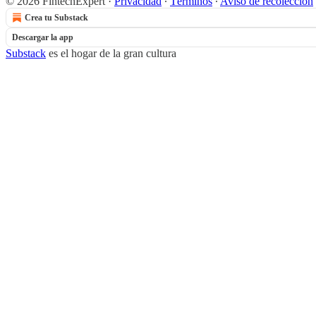
© 2026 FintechExpert
·
Privacidad
∙
Términos
∙
Aviso de recolección
Crea tu Substack
Descargar la app
Substack
es el hogar de la gran cultura