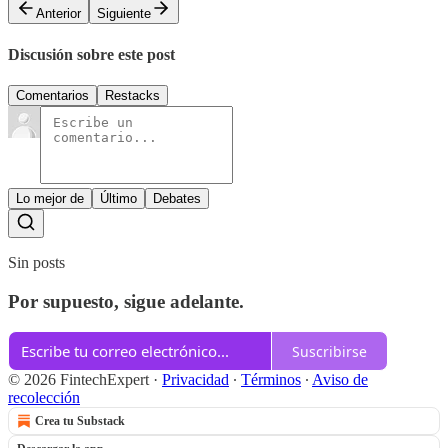
Anterior
Siguiente
Discusión sobre este post
Comentarios
Restacks
Lo mejor de
Último
Debates
Sin posts
Por supuesto, sigue adelante.
Suscribirse
© 2026 FintechExpert
·
Privacidad
∙
Términos
∙
Aviso de
recolección
Crea tu Substack