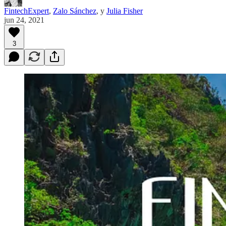
FintechExpert
,
Zalo Sánchez
, y
Julia Fisher
jun 24, 2021
3