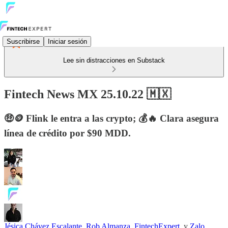
Suscribirse
Iniciar sesión
Lee sin distracciones en Substack
Fintech News MX 25.10.22 🇲🇽
🤑🪙 Flink le entra a las crypto; 💰🔥 Clara asegura
línea de crédito por $90 MDD.
Jésica Chávez Escalante
,
Rob Almanza
,
FintechExpert
, y
Zalo