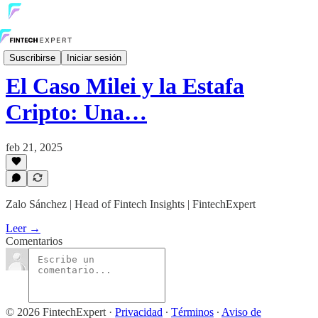
Voz Fintech
Suscribirse
Iniciar sesión
El Caso Milei y la Estafa
Cripto: Una…
feb 21, 2025
Zalo Sánchez | Head of Fintech Insights | FintechExpert
Leer →
Comentarios
© 2026 FintechExpert
·
Privacidad
∙
Términos
∙
Aviso de