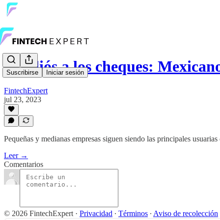
El adiós a los cheques: Mexica
Suscribirse
Iniciar sesión
FintechExpert
jul 23, 2023
Pequeñas y medianas empresas siguen siendo las principales usuarias d
Leer →
Comentarios
© 2026 FintechExpert
·
Privacidad
∙
Términos
∙
Aviso de recolección