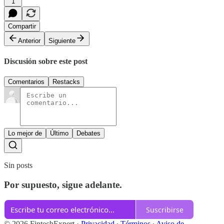
1
Compartir
Anterior
Siguiente
Discusión sobre este post
Comentarios
Restacks
Lo mejor de
Último
Debates
Sin posts
Por supuesto, sigue adelante.
Suscribirse
© 2026 FintechExpert
·
Privacidad
∙
Términos
∙
Aviso de