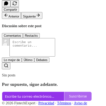
Compartir
Anterior
Siguiente
Discusión sobre este post
Comentarios
Restacks
Lo mejor de
Último
Debates
Sin posts
Por supuesto, sigue adelante.
Suscribirse
© 2026 FintechExpert
·
Privacidad
∙
Términos
∙
Aviso de