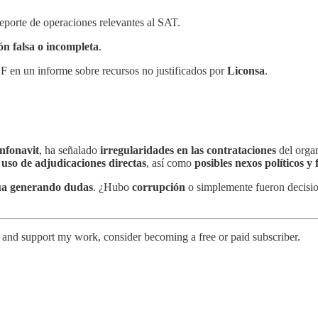
eporte de operaciones relevantes al SAT.
ón falsa o incompleta
.
SF en un informe sobre recursos no justificados por
Liconsa
.
nfonavit
, ha señalado
irregularidades en las contrataciones
del organ
l
uso de adjudicaciones directas
, así como
posibles nexos políticos y 
úa generando dudas
. ¿Hubo
corrupción
o simplemente fueron decisio
s and support my work, consider becoming a free or paid subscriber.