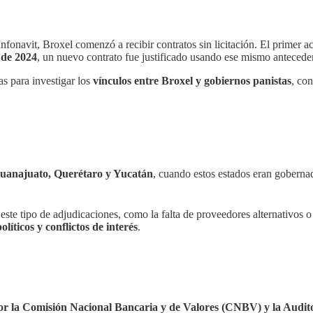
Infonavit, Broxel comenzó a recibir contratos sin licitación. El primer 
 de 2024
, un nuevo contrato fue justificado usando ese mismo antecede
s para investigar los
vínculos entre Broxel y gobiernos panistas
, con
Guanajuato, Querétaro y Yucatán
, cuando estos estados eran goberna
 a este tipo de adjudicaciones, como la falta de proveedores alternativos 
olíticos y conflictos de interés
.
or la Comisión Nacional Bancaria y de Valores (CNBV) y la Audito