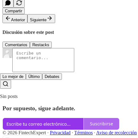
Compartir
Anterior
Siguiente
Discusión sobre este post
Comentarios
Restacks
Lo mejor de
Último
Debates
Sin posts
Por supuesto, sigue adelante.
Suscribirse
© 2026 FintechExpert
·
Privacidad
∙
Términos
∙
Aviso de recolección