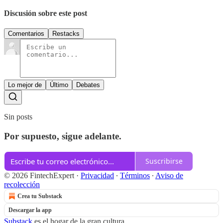
Discusión sobre este post
Comentarios
Restacks
Lo mejor de
Último
Debates
Sin posts
Por supuesto, sigue adelante.
Suscribirse
© 2026 FintechExpert
·
Privacidad
∙
Términos
∙
Aviso de
recolección
Crea tu Substack
Descargar la app
Substack
es el hogar de la gran cultura