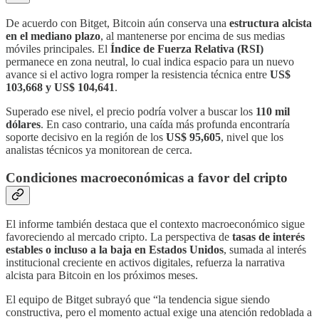
De acuerdo con Bitget, Bitcoin aún conserva una
estructura alcista
en el mediano plazo
, al mantenerse por encima de sus medias
móviles principales. El
Índice de Fuerza Relativa (RSI)
permanece en zona neutral, lo cual indica espacio para un nuevo
avance si el activo logra romper la resistencia técnica entre
US$
103,668 y US$ 104,641
.
Superado ese nivel, el precio podría volver a buscar los
110 mil
dólares
. En caso contrario, una caída más profunda encontraría
soporte decisivo en la región de los
US$ 95,605
, nivel que los
analistas técnicos ya monitorean de cerca.
Condiciones macroeconómicas a favor del cripto
El informe también destaca que el contexto macroeconómico sigue
favoreciendo al mercado cripto. La perspectiva de
tasas de interés
estables o incluso a la baja en Estados Unidos
, sumada al interés
institucional creciente en activos digitales, refuerza la narrativa
alcista para Bitcoin en los próximos meses.
El equipo de Bitget subrayó que “la tendencia sigue siendo
constructiva, pero el momento actual exige una atención redoblada a