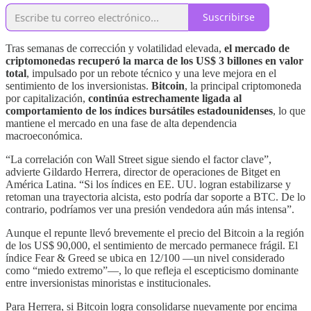
Suscribirse
Tras semanas de corrección y volatilidad elevada,
el mercado de
criptomonedas recuperó la marca de los US$ 3 billones en valor
total
, impulsado por un rebote técnico y una leve mejora en el
sentimiento de los inversionistas.
Bitcoin
, la principal criptomoneda
por capitalización,
continúa estrechamente ligada al
comportamiento de los índices bursátiles estadounidenses
, lo que
mantiene el mercado en una fase de alta dependencia
macroeconómica.
“La correlación con Wall Street sigue siendo el factor clave”,
advierte Gildardo Herrera, director de operaciones de Bitget en
América Latina. “Si los índices en EE. UU. logran estabilizarse y
retoman una trayectoria alcista, esto podría dar soporte a BTC. De lo
contrario, podríamos ver una presión vendedora aún más intensa”.
Aunque el repunte llevó brevemente el precio del Bitcoin a la región
de los US$ 90,000, el sentimiento de mercado permanece frágil. El
índice Fear & Greed se ubica en 12/100 —un nivel considerado
como “miedo extremo”—, lo que refleja el escepticismo dominante
entre inversionistas minoristas e institucionales.
Para Herrera, si Bitcoin logra consolidarse nuevamente por encima