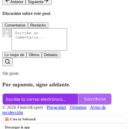
Anterior
Siguiente
Discusión sobre este post
Comentarios
Restacks
Lo mejor de
Último
Debates
Sin posts
Por supuesto, sigue adelante.
Suscribirse
© 2026 FintechExpert
·
Privacidad
∙
Términos
∙
Aviso de
recolección
Crea tu Substack
Descargar la app