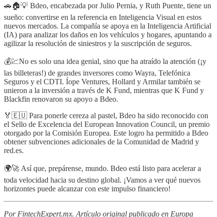
🚗🏠💡 Bdeo, encabezada por Julio Pernia, y Ruth Puente, tiene un
sueño: convertirse en la referencia en Inteligencia Visual en estos
nuevos mercados. La compañía se apoya en la Inteligencia Artificial
(IA) para analizar los daños en los vehículos y hogares, apuntando a
agilizar la resolución de siniestros y la suscripción de seguros.
💰💹No es solo una idea genial, sino que ha atraído la atención (¡y
las billeteras!) de grandes inversores como Wayra, Telefónica
Seguros y el CDTI. Íope Ventures, Hollard y Armilar también se
unieron a la inversión a través de K Fund, mientras que K Fund y
Blackfin renovaron su apoyo a Bdeo.
🏅🇪🇺 Para ponerle cereza al pastel, Bdeo ha sido reconocido con
el Sello de Excelencia del European Innovation Council, un premio
otorgado por la Comisión Europea. Este logro ha permitido a Bdeo
obtener subvenciones adicionales de la Comunidad de Madrid y
red.es.
🌍🚀 Así que, prepárense, mundo. Bdeo está listo para acelerar a
toda velocidad hacia su destino global. ¡Vamos a ver qué nuevos
horizontes puede alcanzar con este impulso financiero!
Por FintechExpert.mx. Artículo original publicado en Europa