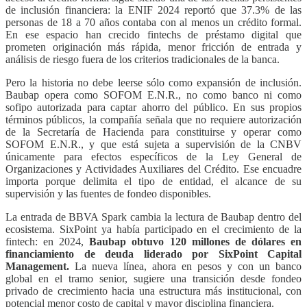
de inclusión financiera: la ENIF 2024 reportó que 37.3% de las
personas de 18 a 70 años contaba con al menos un crédito formal.
En ese espacio han crecido fintechs de préstamo digital que
prometen originación más rápida, menor fricción de entrada y
análisis de riesgo fuera de los criterios tradicionales de la banca.
Pero la historia no debe leerse sólo como expansión de inclusión.
Baubap opera como SOFOM E.N.R., no como banco ni como
sofipo autorizada para captar ahorro del público. En sus propios
términos públicos, la compañía señala que no requiere autorización
de la Secretaría de Hacienda para constituirse y operar como
SOFOM E.N.R., y que está sujeta a supervisión de la CNBV
únicamente para efectos específicos de la Ley General de
Organizaciones y Actividades Auxiliares del Crédito. Ese encuadre
importa porque delimita el tipo de entidad, el alcance de su
supervisión y las fuentes de fondeo disponibles.
La entrada de BBVA Spark cambia la lectura de Baubap dentro del
ecosistema. SixPoint ya había participado en el crecimiento de la
fintech: en 2024,
Baubap obtuvo 120 millones de dólares en
financiamiento de deuda liderado por SixPoint Capital
Management.
La nueva línea, ahora en pesos y con un banco
global en el tramo senior, sugiere una transición desde fondeo
privado de crecimiento hacia una estructura más institucional, con
potencial menor costo de capital y mayor disciplina financiera.