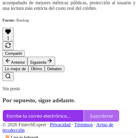
acompañado de mejores métricas públicas, protección al usuario y
una lectura más estricta del costo real del crédito.
Fuente:
Baubap
1
Compartir
Anterior
Siguiente
Lo mejor de
Último
Debates
Sin posts
Por supuesto, sigue adelante.
Suscribirse
© 2026 FintechExpert
·
Privacidad
∙
Términos
∙
Aviso de
recolección
Crea tu Substack