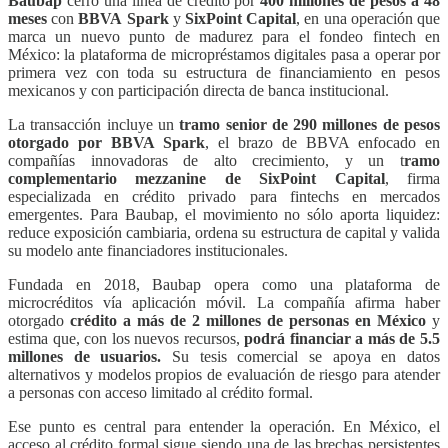
Baubap
cerró una línea de crédito por
400 millones de pesos a 48
meses
con
BBVA
Spark
y
SixPoint Capital
, en una operación que
marca un nuevo punto de madurez para el fondeo fintech en
México: la plataforma de micropréstamos digitales pasa a operar por
primera vez con toda su estructura de financiamiento en pesos
mexicanos y con participación directa de banca institucional.
La transacción incluye un
tramo senior de 290
millones de pesos
otorgado por BBVA Spark
, el brazo de BBVA enfocado en
compañías innovadoras de alto crecimiento, y un t
ramo
complementario mezzanine de SixPoint Capital
, firma
especializada en crédito privado para fintechs en mercados
emergentes. Para Baubap, el movimiento no sólo aporta liquidez:
reduce exposición cambiaria, ordena su estructura de capital y valida
su modelo ante financiadores institucionales.
Fundada en 2018, Baubap opera como una plataforma de
microcréditos vía aplicación móvil. La compañía afirma haber
otorgado
crédito a más de 2 millones de personas en México
y
estima que, con los nuevos recursos,
podrá financiar a más de 5.5
millones de usuarios.
Su tesis comercial se apoya en datos
alternativos y modelos propios de evaluación de riesgo para atender
a personas con acceso limitado al crédito formal.
Ese punto es central para entender la operación. En México, el
acceso al crédito formal sigue siendo una de las brechas persistentes