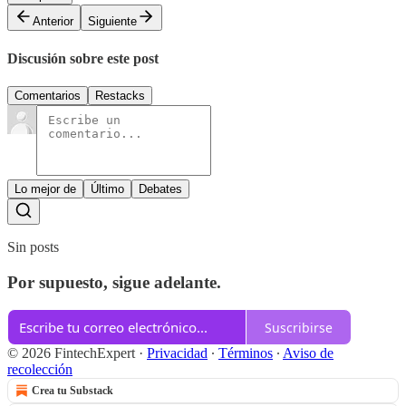
Anterior
Siguiente
Discusión sobre este post
Comentarios
Restacks
Lo mejor de
Último
Debates
Sin posts
Por supuesto, sigue adelante.
Suscribirse
© 2026 FintechExpert
·
Privacidad
∙
Términos
∙
Aviso de
recolección
Crea tu Substack