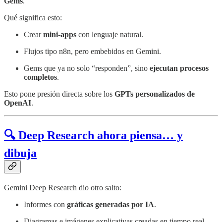
Gems
.
Qué significa esto:
Crear
mini-apps
con lenguaje natural.
Flujos tipo n8n, pero embebidos en Gemini.
Gems que ya no solo “responden”, sino
ejecutan procesos
completos
.
Esto pone presión directa sobre los
GPTs personalizados de
OpenAI
.
🔍 Deep Research ahora piensa… y
dibuja
Gemini Deep Research dio otro salto:
Informes con
gráficas generadas por IA
.
Diagramas e imágenes explicativas creadas en tiempo real.