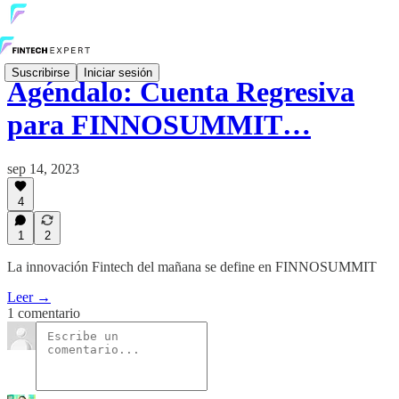
Suscribirse
Iniciar sesión
Agéndalo: Cuenta Regresiva
para FINNOSUMMIT…
sep 14, 2023
4
1
2
La innovación Fintech del mañana se define en FINNOSUMMIT
Leer →
1 comentario