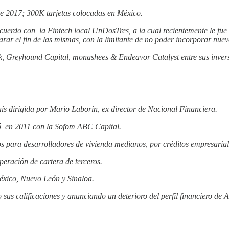
e 2017; 300K tarjetas colocadas en México.
acuerdo con la Fintech local UnDosTres, a la cual recientemente le fu
rar el fin de las mismas, con la limitante de no poder incorporar nuevo
 Greyhound Capital, monashees & Endeavor Catalyst entre sus invers
aís dirigida por Mario Laborín, ex director de Nacional Financiera.
ó en 2011 con la Sofom ABC Capital.
s para desarrolladores de vivienda medianos, por créditos empresariale
peración de cartera de terceros.
éxico, Nuevo León y Sinaloa.
sus calificaciones y anunciando un deterioro del perfil financiero de 