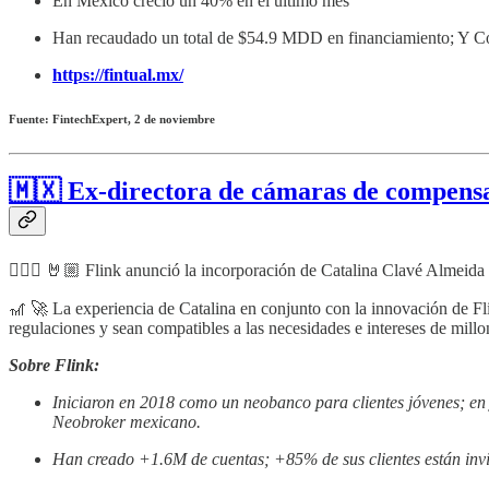
En México creció un 40% en el último mes
Han recaudado un total de $54.9 MDD en financiamiento; Y Com
https://fintual.mx/
Fuente: FintechExpert, 2 de noviembre
🇲🇽 Ex-directora de cámaras de compensa
👩🏽‍✈️ 🤘🏼 Flink anunció la incorporación de Catalina Clavé Almeid
🎢 🚀 La experiencia de Catalina en conjunto con la innovación de Flin
regulaciones y sean compatibles a las necesidades e intereses de millo
Sobre Flink:
Iniciaron en 2018 como un neobanco para clientes jóvenes; en 
Neobroker mexicano.
Han creado +1.6M de cuentas; +85% de sus clientes están invir