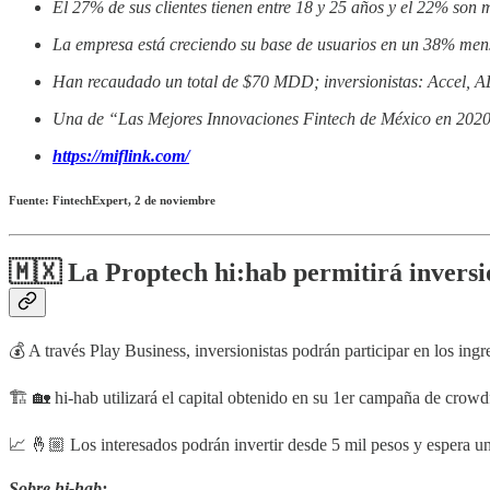
El 27% de sus clientes tienen entre 18 y 25 años y el 22% son m
La empresa está creciendo su base de usuarios en un 38% men
Han recaudado un total de $70 MDD; inversionistas: Accel, A
Una de “Las Mejores Innovaciones Fintech de México en 202
https://miflink.com/
Fuente: FintechExpert, 2 de noviembre
🇲🇽 La Proptech hi:hab permitirá inversio
💰 A través Play Business, inversionistas podrán participar en los ingr
🏗 🏡 hi-hab utilizará el capital obtenido en su 1er campaña de crowdf
📈 🤞🏼 Los interesados podrán invertir desde 5 mil pesos y espera
Sobre hi-hab: