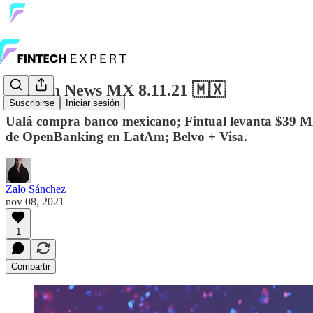
Fintech News MX 8.11.21 🇲🇽
Suscribirse
Iniciar sesión
Ualá compra banco mexicano; Fintual levanta $39 MD
de OpenBanking en LatAm; Belvo + Visa.
Zalo Sánchez
nov 08, 2021
1
Compartir