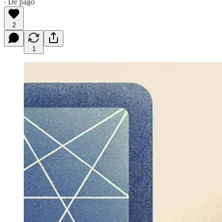
∙ De pago
2
1