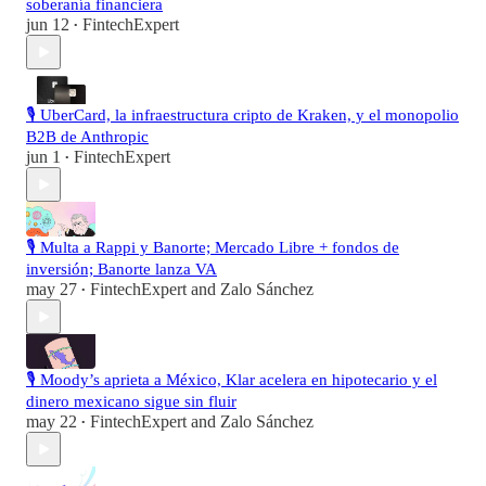
soberanía financiera
jun 12
FintechExpert
•
🎙️ UberCard, la infraestructura cripto de Kraken, y el monopolio
B2B de Anthropic
jun 1
FintechExpert
•
🎙️ Multa a Rappi y Banorte; Mercado Libre + fondos de
inversión; Banorte lanza VA
may 27
FintechExpert
and
Zalo Sánchez
•
🎙️ Moody’s aprieta a México, Klar acelera en hipotecario y el
dinero mexicano sigue sin fluir
may 22
FintechExpert
and
Zalo Sánchez
•