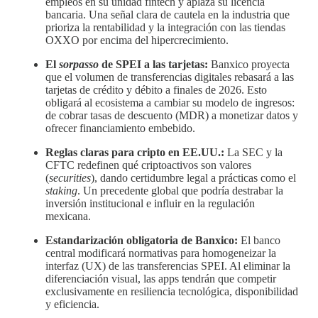
empleos en su unidad fintech y aplaza su licencia
bancaria. Una señal clara de cautela en la industria que
prioriza la rentabilidad y la integración con las tiendas
OXXO por encima del hipercrecimiento.
El
sorpasso
de SPEI a las tarjetas:
Banxico proyecta
que el volumen de transferencias digitales rebasará a las
tarjetas de crédito y débito a finales de 2026. Esto
obligará al ecosistema a cambiar su modelo de ingresos:
de cobrar tasas de descuento (MDR) a monetizar datos y
ofrecer financiamiento embebido.
Reglas claras para cripto en EE.UU.:
La SEC y la
CFTC redefinen qué criptoactivos son valores
(
securities
), dando certidumbre legal a prácticas como el
staking
. Un precedente global que podría destrabar la
inversión institucional e influir en la regulación
mexicana.
Estandarización obligatoria de Banxico:
El banco
central modificará normativas para homogeneizar la
interfaz (UX) de las transferencias SPEI. Al eliminar la
diferenciación visual, las apps tendrán que competir
exclusivamente en resiliencia tecnológica, disponibilidad
y eficiencia.