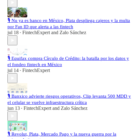
🎙️ Nu ya es banco en México, Plata despliega cajeros y la multa
por Fan ID que alerta a las fintech
jul 18
FintechExpert
and
Zalo Sánchez
•
🎙️ Equifax compra Círculo de Crédito: la batalla por los datos y
el fondeo fintech en México
jul 14
FintechExpert
•
🎙️ Banxico advierte riesgos operativos, Clip levanta 500 MDD y
el celular se vuelve infraestructura crítica
jun 13
FintechExpert
and
Zalo Sánchez
•
🎙️ Revolut, Plata, Mercado Pago y la nueva guerra por la