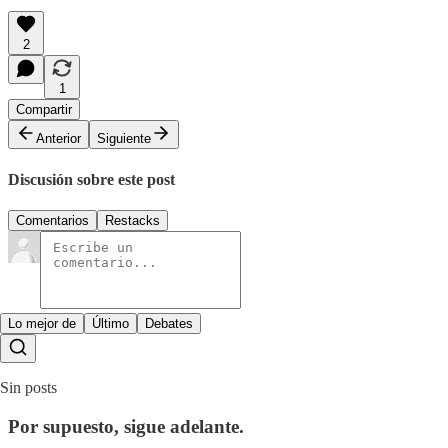
2
1
Compartir
Anterior
Siguiente
Discusión sobre este post
Comentarios
Restacks
Lo mejor de
Último
Debates
Sin posts
Por supuesto, sigue adelante.