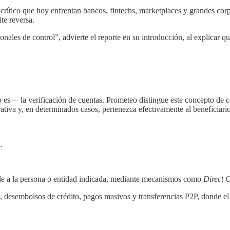
crítico que hoy enfrentan bancos, fintechs, marketplaces y grandes corpo
te reversa.
nales de control”, advierte el reporte en su introducción, al explicar q
é no es— la verificación de cuentas. Prometeo distingue este concept
erativa y, en determinados casos, pertenezca efectivamente al beneficiari
.
nde a la persona o entidad indicada, mediante mecanismos como
Direct 
s, desembolsos de crédito, pagos masivos y transferencias P2P, donde el