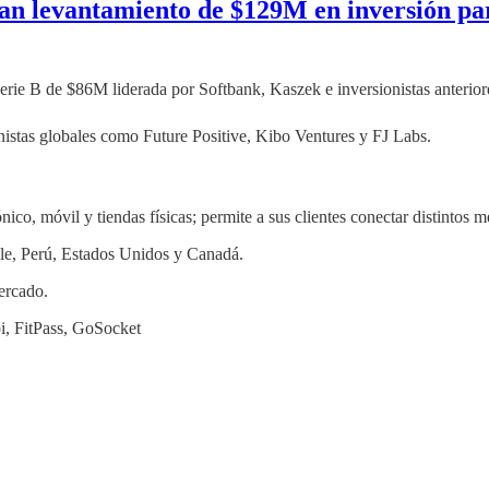
an levantamiento de $129M en inversión pa
rie B de $86M liderada por Softbank, Kaszek e inversionistas anteri
istas globales como Future Positive, Kibo Ventures y FJ Labs.
co, móvil y tiendas físicas; permite a sus clientes conectar distintos 
ile, Perú, Estados Unidos y Canadá.
ercado.
pi, FitPass, GoSocket