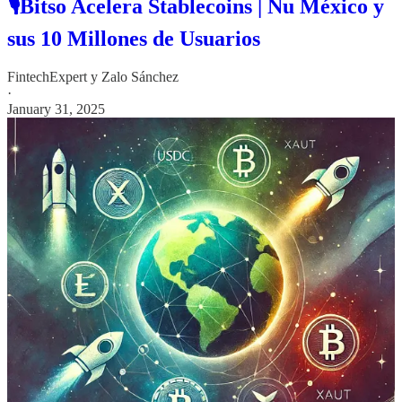
🎙️Bitso Acelera Stablecoins | Nu México y
sus 10 Millones de Usuarios
FintechExpert
y
Zalo Sánchez
·
January 31, 2025